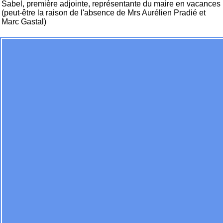
Sabel, première adjointe, représentante du maire en vacances
(peut-être la raison de l'absence de Mrs Aurélien Pradié et
Marc Gastal)