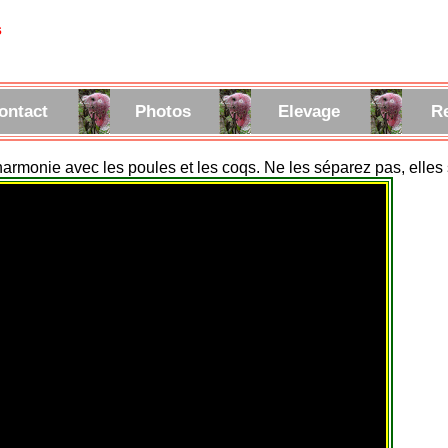
s
ontact
Photos
Elevage
R
armonie avec les poules et les coqs. Ne les séparez pas, elles 