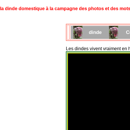
la dinde domestique à la campagne des photos et des mot
dinde
C
Les dindes vivent vraiment en h